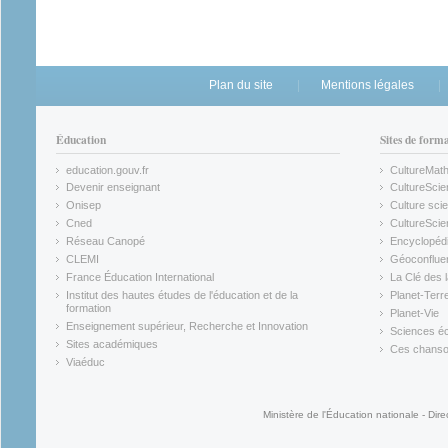
Plan du site
Mentions légales
Éducation
Sites de form
education.gouv.fr
CultureMat
(link is external)
(link is ex
Devenir enseignant
CultureScie
(link is external)
(link is ex
Onisep
Culture scie
(link is external)
Cned
CultureSci
(link is external)
(link is ex
Réseau Canopé
Encyclopédi
(link is external)
(link is ex
CLEMI
Géoconflue
(link is external)
(link is ex
France Éducation International
La Clé des 
(link is external)
(link is ex
Institut des hautes études de l'éducation et de la
Planet-Terr
(link is ex
formation
Planet-Vie
(link is external)
(link is ex
Enseignement supérieur, Recherche et Innovation
Sciences éc
(link is external)
(link is ex
Sites académiques
Ces chansons
(link is external)
(link is ex
Viaéduc
(link is external)
Ministère de l'Éducation nationale - Dire