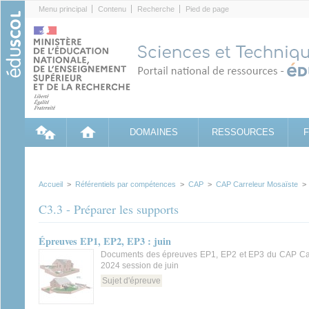
Cookies management panel
Menu principal
Contenu
Recherche
Pied de page
DOMAINES
RESSOURCES
Accueil
>
Référentiels par compétences
>
CAP
>
CAP Carreleur Mosaïste
C3.3 - Préparer les supports
Épreuves EP1, EP2, EP3 : juin
Documents des épreuves EP1, EP2 et EP3 du CAP Car
2024 session de juin
Sujet d'épreuve