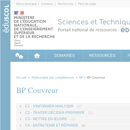
Cookies management panel
Menu principal
Contenu
Recherche
Pied de page
DOMAINES
RESSOURCES
Accueil
>
Référentiels par compétences
>
BP
> BP Couvreur
BP Couvreur
C1 - S'INFORMER ANALYSER
(2)
C2 - TRAITER DÉCIDER PREPARER
(2)
C3 - METTRE EN ŒUVRE
(2)
C4 - ENTRETENIR ET RÉPARER
(0)