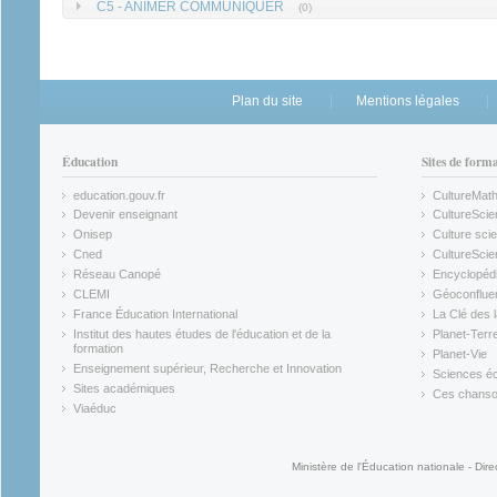
C5 - ANIMER COMMUNIQUER
(0)
Plan du site
Mentions légales
Éducation
Sites de form
education.gouv.fr
CultureMat
(link is external)
(link is ex
Devenir enseignant
CultureScie
(link is external)
(link is ex
Onisep
Culture scie
(link is external)
Cned
CultureSci
(link is external)
(link is ex
Réseau Canopé
Encyclopédi
(link is external)
(link is ex
CLEMI
Géoconflue
(link is external)
(link is ex
France Éducation International
La Clé des 
(link is external)
(link is ex
Institut des hautes études de l'éducation et de la
Planet-Terr
(link is ex
formation
Planet-Vie
(link is external)
(link is ex
Enseignement supérieur, Recherche et Innovation
Sciences éc
(link is external)
(link is ex
Sites académiques
Ces chansons
(link is external)
(link is ex
Viaéduc
(link is external)
Ministère de l'Éducation nationale - Dire