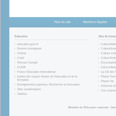
Plan du site
Mentions légales
Éducation
Sites de form
education.gouv.fr
CultureMat
(link is external)
(link is ex
Devenir enseignant
CultureScie
(link is external)
(link is ex
Onisep
Culture scie
(link is external)
Cned
CultureSci
(link is external)
(link is ex
Réseau Canopé
Encyclopédi
(link is external)
(link is ex
CLEMI
Géoconflue
(link is external)
(link is ex
France Éducation International
La Clé des 
(link is external)
(link is ex
Institut des hautes études de l'éducation et de la
Planet-Terr
(link is ex
formation
Planet-Vie
(link is external)
(link is ex
Enseignement supérieur, Recherche et Innovation
Sciences éc
(link is external)
(link is ex
Sites académiques
Ces chansons
(link is external)
(link is ex
Viaéduc
(link is external)
Ministère de l'Éducation nationale - Dire