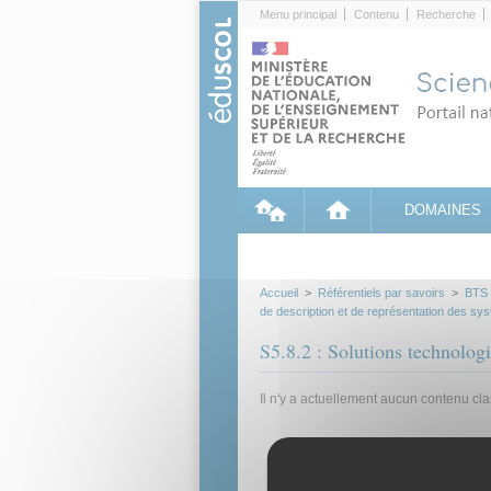
Cookies management panel
Menu principal
Contenu
Recherche
DOMAINES
Accueil
>
Référentiels par savoirs
>
BTS
de description et de représentation des s
S5.8.2 : Solutions technolo
Il n'y a actuellement aucun contenu cl