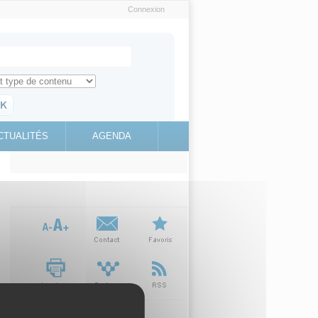
Connexion
e recherche
ch for
ez toute l'information sur le site
education.gouv.fr
CTUALITÉS
AGENDA
(link is
external)