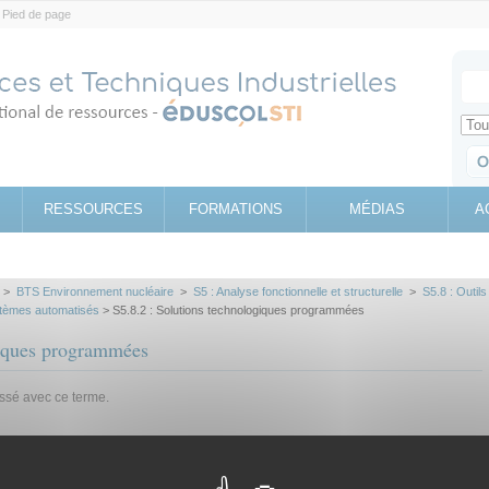
Pied de page
Votr
Sear
Retrouv
RESSOURCES
FORMATIONS
MÉDIAS
A
>
BTS Environnement nucléaire
>
S5 : Analyse fonctionnelle et structurelle
>
S5.8 : Outils
ystèmes automatisés
> S5.8.2 : Solutions technologiques programmées
giques programmées
assé avec ce terme.