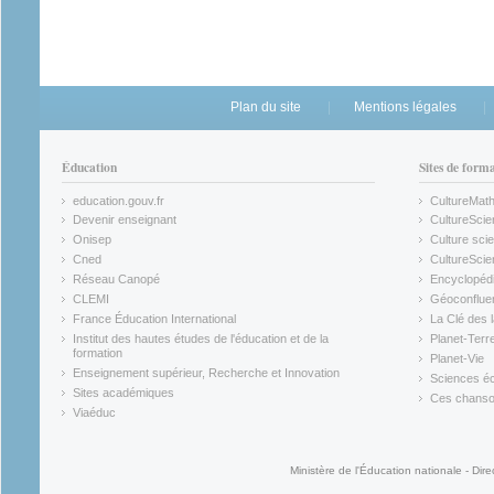
Plan du site
Mentions légales
Éducation
Sites de form
education.gouv.fr
CultureMat
(link is external)
(link is ex
Devenir enseignant
CultureScie
(link is external)
(link is ex
Onisep
Culture scie
(link is external)
Cned
CultureSci
(link is external)
(link is ex
Réseau Canopé
Encyclopédi
(link is external)
(link is ex
CLEMI
Géoconflue
(link is external)
(link is ex
France Éducation International
La Clé des 
(link is external)
(link is ex
Institut des hautes études de l'éducation et de la
Planet-Terr
(link is ex
formation
Planet-Vie
(link is external)
(link is ex
Enseignement supérieur, Recherche et Innovation
Sciences éc
(link is external)
(link is ex
Sites académiques
Ces chansons
(link is external)
(link is ex
Viaéduc
(link is external)
Ministère de l'Éducation nationale - Dire