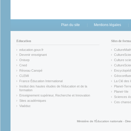
Plan du site
Mentions légales
Éducation
Sites de form
education.gouv.fr
CultureMat
(link is external)
(link is ex
Devenir enseignant
CultureScie
(link is external)
(link is ex
Onisep
Culture scie
(link is external)
Cned
CultureSci
(link is external)
(link is ex
Réseau Canopé
Encyclopédi
(link is external)
(link is ex
CLEMI
Géoconflue
(link is external)
(link is ex
France Éducation International
La Clé des 
(link is external)
(link is ex
Institut des hautes études de l'éducation et de la
Planet-Terr
(link is ex
formation
Planet-Vie
(link is external)
(link is ex
Enseignement supérieur, Recherche et Innovation
Sciences éc
(link is external)
(link is ex
Sites académiques
Ces chansons
(link is external)
(link is ex
Viaéduc
(link is external)
Ministère de l'Éducation nationale - Dire