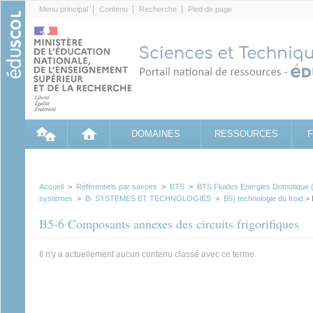
Cookies management panel
Menu principal
Contenu
Recherche
Pied de page
DOMAINES
RESSOURCES
Accueil
>
Référentiels par savoirs
>
BTS
>
BTS Fluides Energies Domotique
systèmes
>
B- SYSTEMES ET TECHNOLOGIES
>
B5) technologie du froid
> 
B5-6 Composants annexes des circuits frigorifiques
Il n'y a actuellement aucun contenu classé avec ce terme.