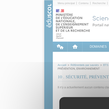
Cookies management panel
Menu principal
Contenu
Recherche
DOMAINES
Accueil
>
Référentiels par savoirs
>
BTS
PRÉVENTION, ENVIRONNEMENT
10 . SÉCURITÉ, PRÉVE
Il n'y a actuellement aucun contenu cl