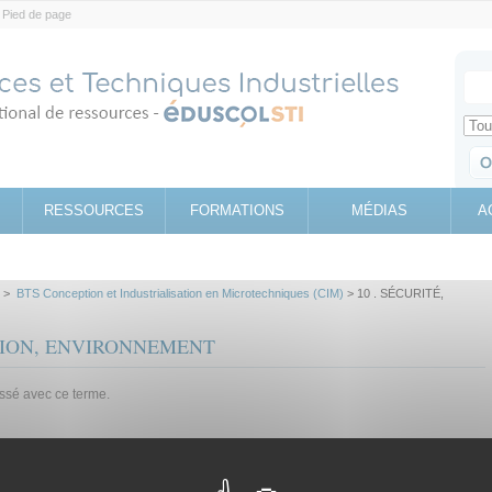
Pied de page
Votr
Sear
Retrouv
RESSOURCES
FORMATIONS
MÉDIAS
A
>
BTS Conception et Industrialisation en Microtechniques (CIM)
> 10 . SÉCURITÉ,
NTION, ENVIRONNEMENT
assé avec ce terme.