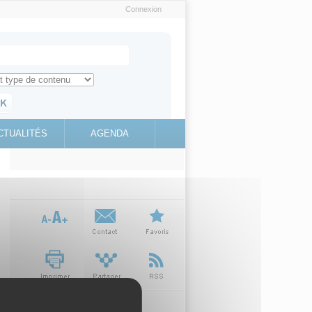
Connexion
e recherche
ch for
ez toute l'information sur le site
education.gouv.fr
CTUALITÉS
AGENDA
(link is
external)