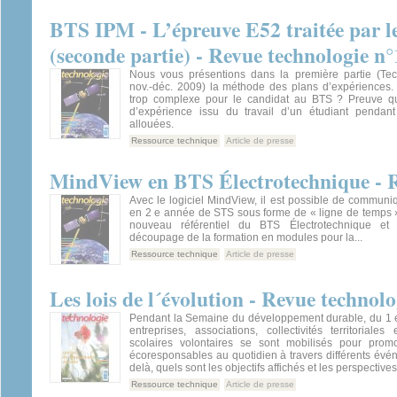
BTS IPM - L’épreuve E52 traitée par le
(seconde partie) - Revue technologie n
Nous vous présentions dans la première partie (Te
nov.-déc. 2009) la méthode des plans d’expériences. S’
trop complexe pour le candidat au BTS ? Preuve qu
d’expérience issu du travail d’un étudiant pendan
allouées.
Ressource technique
Article de presse
MindView en BTS Électrotechnique - R
Avec le logiciel MindView, il est possible de communi
en 2 e année de STS sous forme de « ligne de temps »
nouveau référentiel du BTS Électrotechnique et
découpage de la formation en modules pour la...
Ressource technique
Article de presse
Les lois de l´évolution - Revue technol
Pendant la Semaine du développement durable, du 1 er
entreprises, associations, collectivités territoriales
scolaires volontaires se sont mobilisés pour prom
écoresponsables au quotidien à travers différents évé
delà, quels sont les objectifs affichés et les perspectives.
Ressource technique
Article de presse