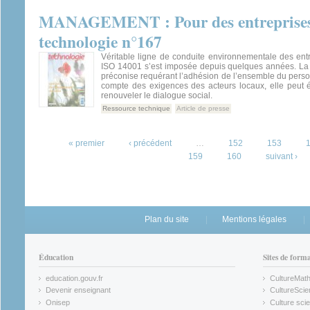
MANAGEMENT : Pour des entreprises 
technologie n°167
Véritable ligne de conduite environnementale des ent
ISO 14001 s’est imposée depuis quelques années. La
préconise requérant l’adhésion de l’ensemble du person
compte des exigences des acteurs locaux, elle peut 
renouveler le dialogue social.
Ressource technique
Article de presse
Pages
« premier
‹ précédent
…
152
153
159
160
suivant ›
Plan du site
Mentions légales
Éducation
Sites de form
education.gouv.fr
CultureMat
(link is external)
(link is ex
Devenir enseignant
CultureScie
(link is external)
(link is ex
Onisep
Culture scie