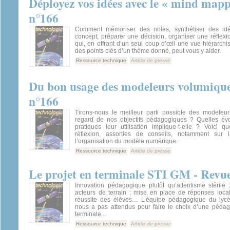
Déployez vos idées avec le « mind mapp
n°166
Comment mémoriser des notes, synthétiser des idée
concept, préparer une décision, organiser une réflexio
qui, en offrant d’un seul coup d’œil une vue hiérarch
des points clés d’un thème donné, peut vous y aider.
Ressource technique
Article de presse
Du bon usage des modeleurs volumique
n°166
Tirons-nous le meilleur parti possible des modeleu
regard de nos objectifs pédagogiques ? Quelles év
pratiques leur utilisation implique-t-elle ? Voici q
réflexion, assorties de conseils, notamment sur l
l’organisation du modèle numérique.
Ressource technique
Article de presse
Le projet en terminale STI GM - Revue
Innovation pédagogique plutôt qu’attentisme stéril
acteurs de terrain ; mise en place de réponses loca
réussite des élèves… L’équipe pédagogique du lycé
nous a pas attendus pour faire le choix d’une pédag
terminale...
Ressource technique
Article de presse