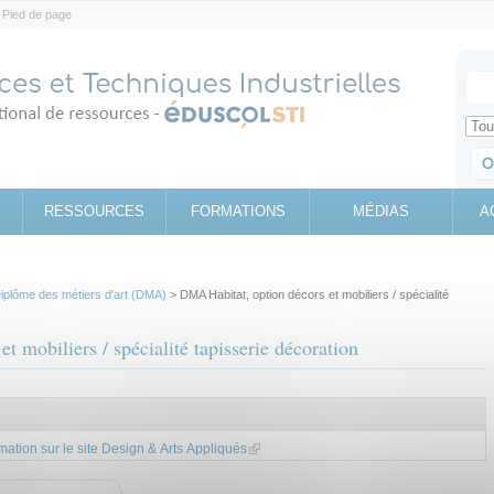
Pied de page
Votr
Sear
Retrouv
RESSOURCES
FORMATIONS
MÉDIAS
A
iplôme des métiers d'art (DMA)
> DMA Habitat, option décors et mobiliers / spécialité
 mobiliers / spécialité tapisserie décoration
rmation sur le site Design & Arts Appliqués
(link is external)