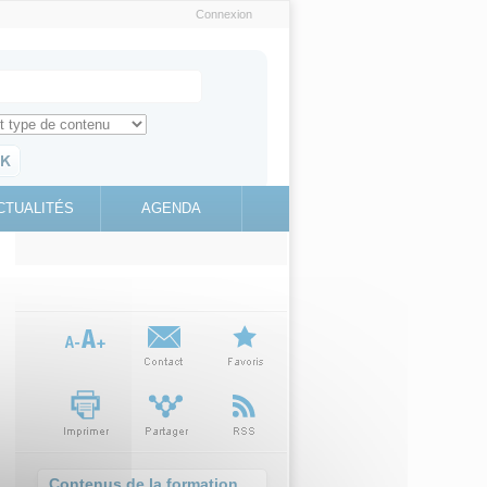
Connexion
e recherche
ch for
ez toute l'information sur le site
education.gouv.fr
CTUALITÉS
AGENDA
(link is
external)
Contenus de la formation