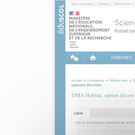
Cookies management panel
Menu principal
Contenu
Recherche
DOMAINES
Accueil
>
Formations
>
Métiers d'art
>
D
tapisserie décoration
DMA Habitat, option décors et
Groupe principal
Liens
(onglet
actif)
Lire la description complète de la fo