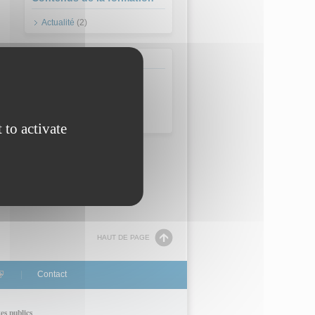
Actualité
(2)
Domaine
Métiers d'arts
Arts du tapis et de la
tapisserie
 to activate
HAUT DE PAGE
link is external)
Contact
tes publics