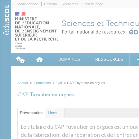
Cookies management panel
Menu principal
Contenu
Recherche
Pied de page
DOMAINES
RESSOURCES
Accueil
>
Formations
>
CAP
> CAP Tuyautier en orgues
CAP Tuyautier en orgues
Groupe principal
Présentation
(onglet
Liens
actif)
Le titulaire du CAP Tuyautier en orgues est un ouv
de la fabrication, de la réparation et de l'entreti