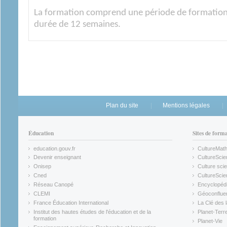
La formation comprend une période de formation 
durée de 12 semaines.
Plan du site
Mentions légales
Éducation
Sites de form
education.gouv.fr
CultureMat
(link is external)
(link is ex
Devenir enseignant
CultureScie
(link is external)
(link is ex
Onisep
Culture scie
(link is external)
Cned
CultureSci
(link is external)
(link is ex
Réseau Canopé
Encyclopédi
(link is external)
(link is ex
CLEMI
Géoconflue
(link is external)
(link is ex
France Éducation International
La Clé des 
(link is external)
(link is ex
Institut des hautes études de l'éducation et de la
Planet-Terr
(link is ex
formation
Planet-Vie
(link is external)