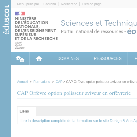
Cookies management panel
Menu principal
Contenu
Recherche
Pied de page
DOMAINES
RESSOURCES
Accueil
>
Formations
>
CAP
> CAP Orfèvre option polisseur aviveur en orfèvre
CAP Orfèvre option polisseur aviveur en orfèvrerie
Groupe principal
Liens
(onglet
actif)
Lire la description complète de la formation sur le site Design & Arts 