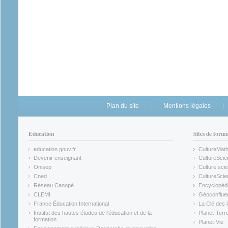
Plan du site
Mentions légales
Éducation
Sites de form
education.gouv.fr
CultureMat
(link is external)
(link is ex
Devenir enseignant
CultureScie
(link is external)
(link is ex
Onisep
Culture scie
(link is external)
Cned
CultureSci
(link is external)
(link is ex
Réseau Canopé
Encyclopédi
(link is external)
(link is ex
CLEMI
Géoconflue
(link is external)
(link is ex
France Éducation International
La Clé des 
(link is external)
(link is ex
Institut des hautes études de l'éducation et de la
Planet-Terr
(link is ex
formation
Planet-Vie
(link is external)