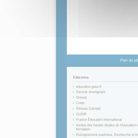
Plan du si
Éducation
education.gouv.fr
(link is external)
Devenir enseignant
(link is external)
Onisep
(link is external)
Cned
(link is external)
Réseau Canopé
(link is external)
CLEMI
(link is external)
France Éducation International
(link is external)
Institut des hautes études de l'éducation e
formation
(link is external)
Enseignement supérieur, Recherche et In