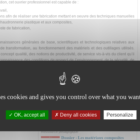
tion, cet ouvrier professionnel est capable de :
vail,
ions afin de réaliser une fabrication mettant en oeuvre des techniques manuelles
chaudronnerie plastique et aux composites,
ste de fabrication,
nnaissances générales de base, scientifiques et technologiques relatives aux
de transformation, au fonctionnement des matériels et des outillages utilisés.
oncept qualité, des notions de productivité, de service vis-à-vis du client qu’il
a connaissance des conditions de respect de l’environnement, de la sécurité, de
e par :
nsabilité,
ses cookies and gives you control over what you want
OK, accept all
Deny all cookies
Personalize
Dernières publications
Ressource pédagogique
Dossier - Les matériaux composites