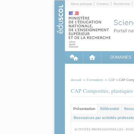
Cookies management panel
Menu principal
Contenu
Recherche
DOMAINES
Accueil
>
Formations
>
CAP
> CAP Compo
CAP Composites, plastiques
Groupe principal
Présentation
Référentiel
Ress
(onglet actif)
Ressources par activités professio
ACTIVITÉS PROFESSIONNELLES - FON