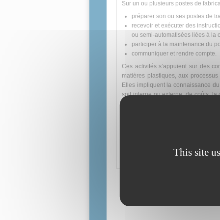
Sur un ou plusieurs postes de fabrica
préparer son ou ses postes de tra
recevoir et exécuter des instruct
ou semi-automatisées liées à la 
participer à la maintenance du po
communiquer et rendre compte.
Ces activités s’appuient sur des co
matières plastiques, aux processus 
Elles impliquent la connaissance du c
soit interne ou externe, de coûts, l
l’hygiène.
Chacune des activités est caractérisé
des moyens et des ressources,
un degré d’autonomie et de respo
This site u
des résultats attendus.