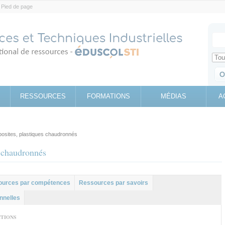
Pied de page
Votr
Sear
Retrouv
RESSOURCES
FORMATIONS
MÉDIAS
A
sites, plastiques chaudronnés
 chaudronnés
ources par compétences
Ressources par savoirs
nnelles
CTIONS