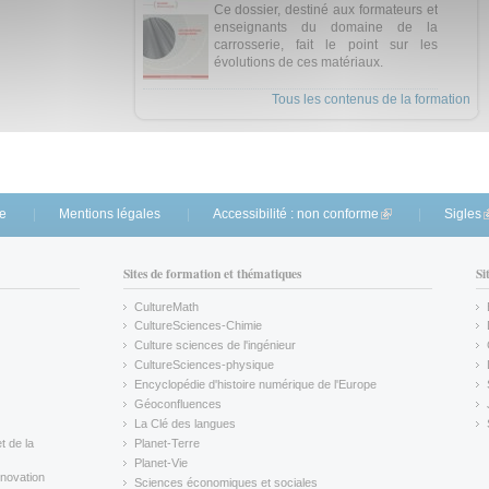
Ce dossier, destiné aux formateurs et
enseignants du domaine de la
carrosserie, fait le point sur les
évolutions de ces matériaux.
Tous les contenus de la formation
te
Mentions légales
Accessibilité : non conforme
(link is external)
Sigles
(
Sites de formation et thématiques
Si
CultureMath
(link is external)
CultureSciences-Chimie
(link is external)
Culture sciences de l'ingénieur
CultureSciences-physique
(link is external)
Encyclopédie d'histoire numérique de l'Europe
(link is external)
Géoconfluences
(link is external)
La Clé des langues
(link is external)
t de la
Planet-Terre
(link is external)
Planet-Vie
(link is external)
novation
Sciences économiques et sociales