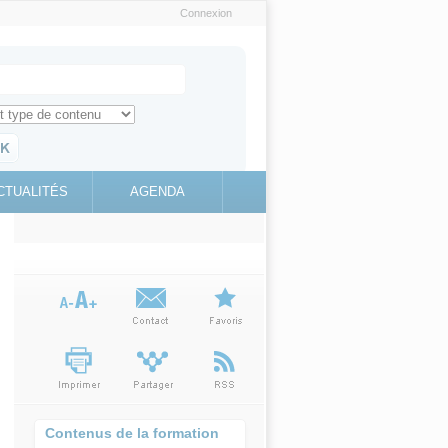
Connexion
e recherche
ch for
ez toute l'information sur le site
education.gouv.fr
CTUALITÉS
AGENDA
(link is
external)
Contenus de la formation