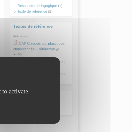
Ressource pédagogique
(1)
Texte de référence
(2)
Textes de référence
Référentiels
CAP Composites, plastiques
chaudronnés - Référentiel
(link is
Arrêtés
external)
CAP Composites, plastiques
chaudronnés - Arrêté 2000
(link is
external)
CAP Composites, plastiques
chaudronnés - Arrêté 2004
(link is
external)
 to activate
Domaine
Métaux et composites