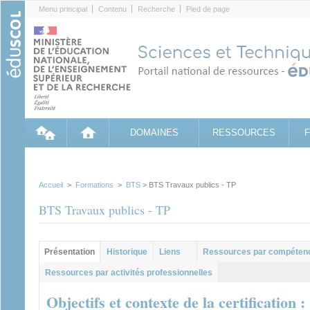
Cookies management panel
Menu principal
Contenu
Recherche
Pied de page
DOMAINES
RESSOURCES
Accueil
>
Formations
>
BTS
> BTS Travaux publics - TP
BTS Travaux publics - TP
Groupe principal
Présentation
Historique
Liens
Ressources par compéten
(onglet actif)
Ressources par activités professionnelles
Objectifs et contexte de la certification :