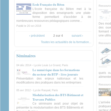
Ecole Française du Béton
Ressourc
L'école française du Béton met à la
disposition des enseignants une plate-
forme permettant d'accéder à de
nombreuses ressources pédagogiques comme...
Des modu
Publié le
20 oct 2018
des ouvr
formant 
une utilis
‹ précédent
2 sur 4
suivant ›
Toutes les actualités de la formation...
Ressource
Séminaires
-
04 déc 2014
Lycée Louis Le Grand, Paris
Le numérique dans les formations
quels ou
du secteur du BTP - 1ère journée
alimenter 
Présentation des enjeux nationaux et les
modifications des pratiques dans les entreprises
Ressource
-
05 avr 2012
Lycée Raspail, Paris
Modularisation des BTS Bâtiment et
Travaux Publics
L’arrivé
Ce séminaire avait pour objet de
pratique
présenter la modularisation des BTS Bâtiments et
secteur 