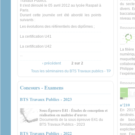
Travaux Publics.
du secte
Il s'est déroulé le 05 avril 2012 au lycée Raspail à
divers. 
Paris.
baccalau
Durant cette journée ont été abordé les points
niveau m
suivants :
Les évolutions des référentiels des diplômes ;
Ressource
La certification U41
La certification U42
La filièr
numériq
...
maquett
‹ précédent
2 sur 2
collabora
Philipp
Tous les séminaires du BTS Travaux publics - TP
l’expérie
Ressource
Concours - Examens
BTS Travaux Publics - 2023
n°210
Sous-Épreuve E41 - Études de conception et
En 2017
réalisation en maîtrise d'œuvre
destinés
Documents de la sous épreuve E41 du
de bacc
BTS Travaux Publics - 2023
formati
explicite
BTS Travaux Publics - 2022
non. Fau