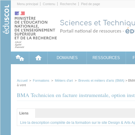
Cookies management panel
Menu principal
Contenu
Recherche
Pied de page
DOMAINES
RESSOURCES
Accueil
>
Formations
>
Métiers d'art
>
Brevets et métiers d’arts (BMA)
> BMA T
à vent
BMA Technicien en facture instrumentale, option inst
Groupe principal
Liens
(onglet
actif)
Lire la description complète de la formation sur le site Design & Arts 