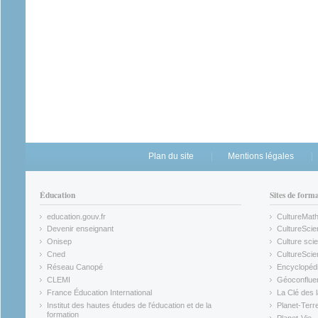
Plan du site
Mentions légales
Éducation
Sites de form
education.gouv.fr
CultureMat
(link is external)
(link is ex
Devenir enseignant
CultureScie
(link is external)
(link is ex
Onisep
Culture scie
(link is external)
Cned
CultureSci
(link is external)
(link is ex
Réseau Canopé
Encyclopédi
(link is external)
(link is ex
CLEMI
Géoconflue
(link is external)
(link is ex
France Éducation International
La Clé des 
(link is external)
(link is ex
Institut des hautes études de l'éducation et de la
Planet-Terr
(link is ex
formation