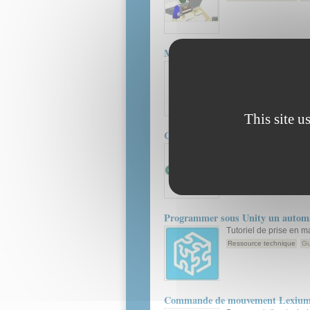
Maison communicante - Appel à
Modèle réduit d’une
financier de la soci
Ressource technique
Do
This site u
Configurer, exploiter un réseau 
Tutoriel de prise en m
CANopen
Ressource technique
Gu
Programmer sous Unity un autom
Tutoriel de prise en ma
Ressource technique
Gu
Commande de mouvement Lexium 