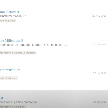
rame Ethernet
 l'instrumentation N°5
29 nov 2013
ticle de presse
que Millenium 3
grammable en langage Ladder, SFC et blocs de
21 oct 2013
ésentation d'un produit industriel
 énergétique
07 oct 2013
ssier technique
 3D
opérative et partie commande
03 oct 2013
ésentation d'un logiciel