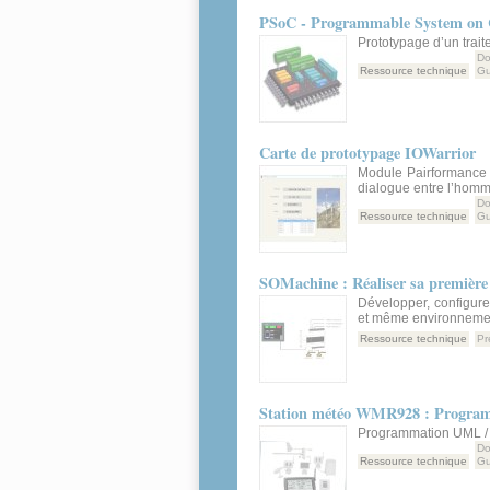
PSoC - Programmable System on 
Prototypage d’un trai
Do
Ressource technique
Gu
Carte de prototypage IOWarrior
Module Pairformance S
dialogue entre l’homm
Do
Ressource technique
Gu
SOMachine : Réaliser sa première 
Développer, configure
et même environnement
Ressource technique
Pr
Station météo WMR928 : Progr
Programmation UML / 
Do
Ressource technique
Gu