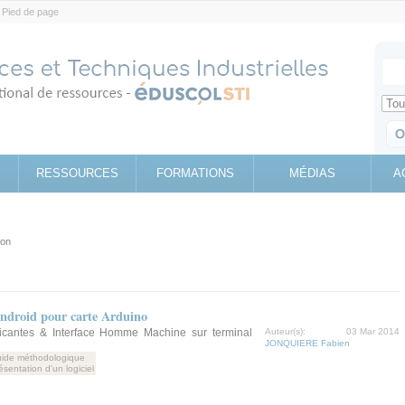
Pied de page
Votr
Sear
Retrouv
RESSOURCES
FORMATIONS
MÉDIAS
A
ion
ndroid pour carte Arduino
icantes & Interface Homme Machine sur terminal
Auteur(s):
03 Mar 2014
JONQUIERE Fabien
ide méthodologique
ésentation d'un logiciel