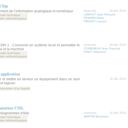
Chip
tement de l’information analogique et numérique
Auteur(s):
16 déc 2013
LIEBAUT Jean François
ssier technique
PENARD Denis
ide méthodologique
PROUST Laurent
IN 1 : Concevoir un système local et permettre le
Auteur(s):
16 déc 2013
CORBINEAU Jean François
e et la machine
FINOT Stéphane
ssier technique
ide méthodologique
application
r et mettre en service un équipement dans un seul
11 déc 2013
 logiciel.
ésentation d'un logiciel
ammation UML
diagrammes d'état
Auteur(s):
11 déc 2013
MARTIN Baudouin
ssier technique
ide méthodologique