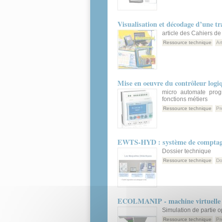
Visualisation et décodage d’une t
article des Cahiers de
Ressource technique
Ar
Mise en oeuvre du contrôleur logi
micro automate pro
fonctions métiers
Ressource technique
Pr
EWTS-HYD : système de comptage
Dossier technique
Ressource technique
Do
ECOLMANIP - machine virtuelle
Simulation de partie 
Ressource technique
Pr