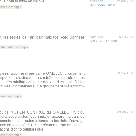
que pour la mise en oeuvre
Auteur(s):
16 mai 2013
FERROUDJI Tahar
ssier technique
t les règles de l'art d'un câblage Voix Données
Auteur(s):
15 avr 2013
SALVETAT Laurent
ide méthodologique
 présentation réalisée par le GIMELEC, groupement
12 Mar 2013
quipement électrique, du contrôle-commande et des
te présentation comporte deux parties : - un fichier
rni des informations sur le groupement "détection"; -
ssier technique
u guide MOTION CONTROL du GIMELEC Fruit du
29 jan 2013
riels, spécialistes reconnus, et acteurs majeurs du
ments et des automatismes industriels, l’ouvrage
nce en la matière. Cette réédition prend en compte
tions technologiques que...
ssier technique