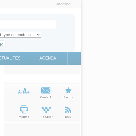
Connexion
e recherche
ch for
ez toute l'information sur le site
education.gouv.fr
CTUALITÉS
AGENDA
(link is
external)