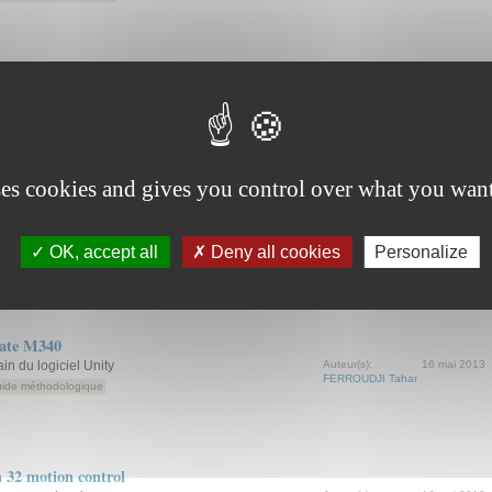
 projet LEGRAND
 maison communicante réalisé avec le soutien
17 mai 2013
été LEGRAND
ssier technique
ses cookies and gives you control over what you want
CANOpen
ain du logiciel Unity pour l'exploitation d'un réseau
Auteur(s):
16 mai 2013
FERROUDJI Tahar
OK, accept all
Deny all cookies
Personalize
ide méthodologique
ate M340
in du logiciel Unity
Auteur(s):
16 mai 2013
FERROUDJI Tahar
ide méthodologique
32 motion control