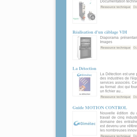
Documentation techni
Ressource technique
Do
Réalisation d'un câblage VDI
Diaporama présentan
Images
Ressource technique
Gu
La Détection
La Détection est une
des industries de l'é
services associés. Cet
au format .doc qui fou
un fichier au...
Ressource technique
Do
Guide MOTION CONTROL
Nouvelle édition d
travail de cinq indust
domaine des entraîne
est devenu une référe
les nombreuses innova
Ressource technique
Do