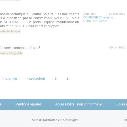
dossier technique du Portail Solaire. Les documents
Auteur(s):
18 mai 2012
DOMENGE Christophe
s à diposition par le constructeur AVIDSEN . Mais
GONTHIER Jacky
ur SETDIDACT . Ce portail équipe maintenant un
oire de STI2D. Celui-ci est le support...
ssier technique
l'asservissement de l'axe Z
09 avr 2010
ssource logicielle
« premier
‹ précédent
1
2
te
Mentions légales
Accessibilité : non conforme
(link is external)
Sigles
(
Sites de formation et thématiques
Si