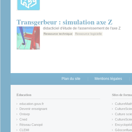
Transgerbeur : simulation axe Z
didacticiel d'étude de l'asservissement de l'axe Z
Ressource technique
Ressource logicielle
Plan du site
Mentions légales
Éducation
Sites de form
education.gouv.fr
CultureMat
(link is external)
(link is ex
Devenir enseignant
CultureScie
(link is external)
(link is ex
Onisep
Culture scie
(link is external)
Cned
CultureSci
(link is external)
(link is ex
Réseau Canopé
Encyclopédi
(link is external)
(link is ex
CLEMI
Géoconflue