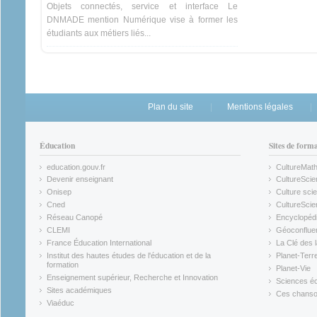
Objets connectés, service et interface Le
DNMADE mention Numérique vise à former les
étudiants aux métiers liés...
Plan du site
Mentions légales
Éducation
Sites de form
education.gouv.fr
CultureMat
(link is external)
(link is ex
Devenir enseignant
CultureScie
(link is external)
(link is ex
Onisep
Culture scie
(link is external)
Cned
CultureSci
(link is external)
(link is ex
Réseau Canopé
Encyclopédi
(link is external)
(link is ex
CLEMI
Géoconflue
(link is external)
(link is ex
France Éducation International
La Clé des 
(link is external)
(link is ex
Institut des hautes études de l'éducation et de la
Planet-Terr
(link is ex
formation
Planet-Vie
(link is external)
(link is ex
Enseignement supérieur, Recherche et Innovation
Sciences éc
(link is external)
(link is ex
Sites académiques
Ces chansons
(link is external)
(link is ex
Viaéduc
(link is external)