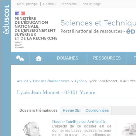
Cookies management panel
Menu principal
Contenu
Recherche
Pied de page
DOMAINES
RESSOURCES
Accueil
>
Liste des établissements
>
Lycée
> Lycée Jean Monnet - 03401 Yze
Lycée Jean Monnet - 03401 Yzeure
Groupe principal
Dossiers thématiques
(onglet
Revue 3EI
Coordonnées
actif)
Dossier Intelligence Artificielle
L’objectif de ce dossier est de
donner les bases nécessaires pour
mettre en œuvre les algorithmes de