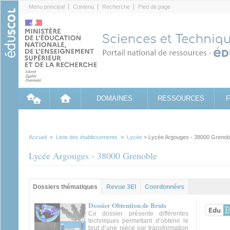
Cookies management panel
Menu principal
Contenu
Recherche
Pied de page
DOMAINES
RESSOURCES
Accueil
>
Liste des établissements
>
Lycée
> Lycée Argouges - 38000 Grenob
Lycée Argouges - 38000 Grenoble
Groupe principal
Dossiers thématiques
(onglet
Revue 3EI
Coordonnées
actif)
Dossier Obtention de Bruts
Ce dossier présente différentes
techniques permettant d’obtenir le
brut d’une pièce par transformation