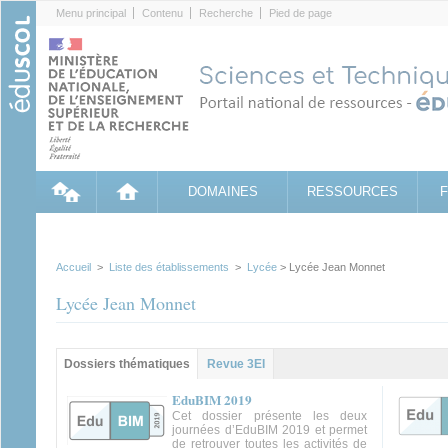
Cookies management panel
Menu principal
Contenu
Recherche
Pied de page
DOMAINES
RESSOURCES
Accueil
>
Liste des établissements
>
Lycée
> Lycée Jean Monnet
Lycée Jean Monnet
Groupe principal
Dossiers thématiques
(onglet
Revue 3EI
actif)
EduBIM 2019
Cet dossier présente les deux
journées d’EduBIM 2019 et permet
de retrouver toutes les activités de