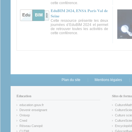
cette conférence.
EduBIM 2024, ENSA Paris Val de
Seine
Cette ressource présente les deux
journées d’EduBIM 2024 et permet
de retrouver toutes les activités de
cette conférence.
Plan du site
Mentions légales
Éducation
Sites de form
education.gouv.fr
CultureMat
(link is external)
(link is ex
Devenir enseignant
CultureScie
(link is external)
(link is ex
Onisep
Culture scie
(link is external)
Cned
CultureSci
(link is external)
(link is ex
Réseau Canopé
Encyclopédi
(link is external)
(link is ex
CLEMI
Géoconflue