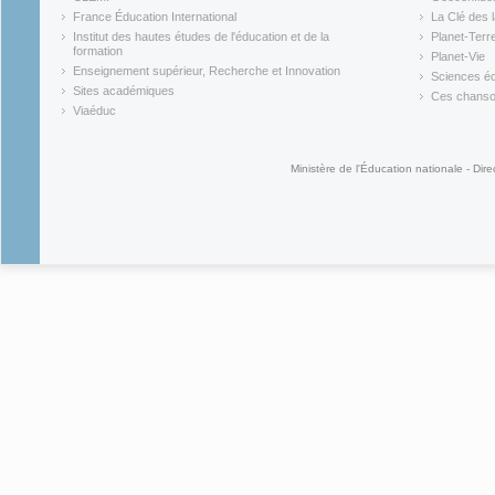
(link is external)
(link is ex
France Éducation International
La Clé des 
(link is external)
(link is ex
Institut des hautes études de l'éducation et de la
Planet-Terr
(link is ex
formation
Planet-Vie
(link is external)
(link is ex
Enseignement supérieur, Recherche et Innovation
Sciences éc
(link is external)
(link is ex
Sites académiques
Ces chansons
(link is external)
(link is ex
Viaéduc
(link is external)
Ministère de l'Éducation nationale - Dire