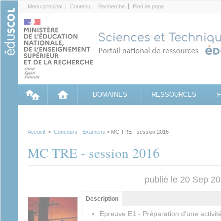
Cookies management panel
Menu principal
Contenu
Recherche
Pied de page
DOMAINES
RESSOURCES
Accueil
>
Concours - Examens
> MC TRE - session 2016
MC TRE - session 2016
publié le 20 Sep 2
Groupe principal
Description
(onglet
actif)
Épreuve E1 - Préparation d'une activité