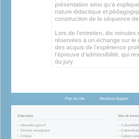
présentation ainsi qu'à expliquer
nature didactique et pédagogiqu
construction de la séquence de
Lors de l'entretien, dix minute
réservées à un échange sur le
des acquis de l'expérience prof
l'épreuve d'admissibilité, qui res
du jury.
Plan du site
Mentions légales
Éducation
Sites de form
education.gouv.fr
CultureMat
(link is external)
(link is ex
Devenir enseignant
CultureScie
(link is external)
(link is ex
Onisep
Culture scie