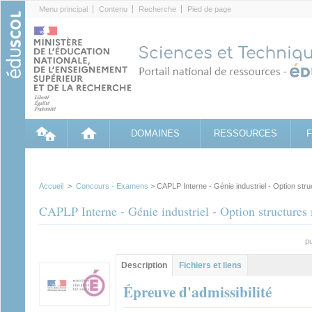
Cookies management panel
Menu principal
Contenu
Recherche
Pied de page
DOMAINES
RESSOURCES
Accueil
>
Concours - Examens
> CAPLP Interne - Génie industriel - Option stru
CAPLP Interne - Génie industriel - Option structures 
pu
Groupe principal
Description
(onglet
Fichiers et liens
actif)
Épreuve d'admissibilité