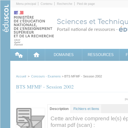
Cookies management panel
Menu principal
Contenu
Recherche
Pied de page
DOMAINES
RESSOURCES
Accueil
>
Concours - Examens
> BTS MFMF - Session 2002
BTS MFMF - Session 2002
pu
Groupe principal
Description
(onglet
Fichiers et liens
actif)
Cette archive comprend le(s) é
format pdf (scan) :