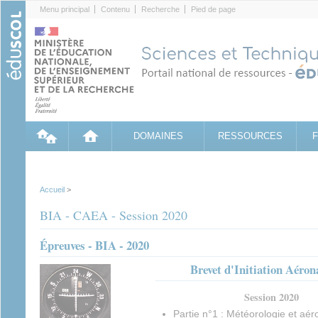
Cookies management panel
Menu principal
Contenu
Recherche
Pied de page
DOMAINES
RESSOURCES
Accueil
>
BIA - CAEA - Session 2020
Épreuves - BIA - 2020
Brevet d'Initiation Aéron
Session 2020
Partie n°1 : Météorologie et aér