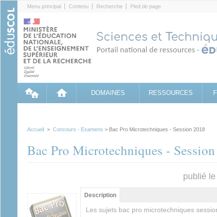
Cookies management panel
Menu principal
Contenu
Recherche
Pied de page
DOMAINES
RESSOURCES
Accueil
>
Concours - Examens
> Bac Pro Microtechniques - Session 2018
Bac Pro Microtechniques - Session
publié l
Groupe principal
Description
(onglet
actif)
Les sujets bac pro microtechniques sessio