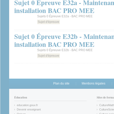
Sujet 0 Épreuve E32a - Maintenan
installation BAC PRO MEE
Sujets 0 Épreuve E32a - BAC PRO MEE
Sujet d'épreuve
Sujet 0 Épreuve E32b - Maintenan
installation BAC PRO MEE
Sujets 0 Épreuve E32b - BAC PRO MEE
Sujet d'épreuve
Plan du site
Mentions légales
Éducation
Sites de form
education.gouv.fr
CultureMat
(link is external)
(link is ex
Devenir enseignant
CultureScie
(link is external)
(link is ex
Onisep
Culture scie