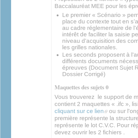
Baccalauréat MEE pour les épr
Le premier « Scénario » perm
place du contexte tout en s’
au cadre réglementaire de l’
intérêt de faciliter la saisie 
niveau d’acquisition des co
les grilles nationales.
Les seconds proposent à l’a
différents documents nécessa
épreuves (Document Sujet R
Dossier Corrigé)
Maquettes des sujets 0
Vous trouverez le support de m
contient 2 maquettes « .ifc », li
(link is external)
cliquant sur ce lien
ou sur l'ong
première représente la structur
représente le lot C.V.C. Pour r
devez ouvrir les 2 fichiers .