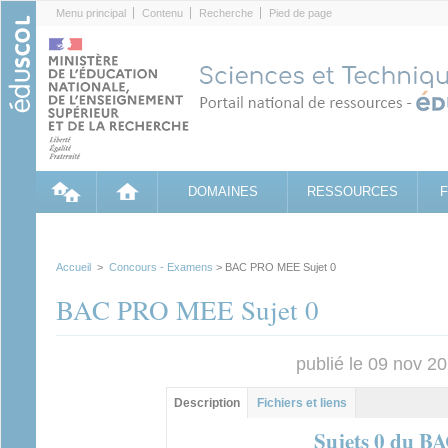
Cookies management panel
Menu principal
Contenu
Recherche
Pied de page
DOMAINES
RESSOURCES
Accueil
>
Concours - Examens
> BAC PRO MEE Sujet 0
BAC PRO MEE Sujet 0
publié le 09 nov 2
Groupe principal
Description
(onglet
Fichiers et liens
actif)
Sujets 0 du 