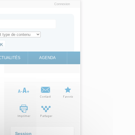
Connexion
e recherche
ch for
ez toute l'information sur le site
education.gouv.fr
CTUALITÉS
AGENDA
(link is
external)
Session