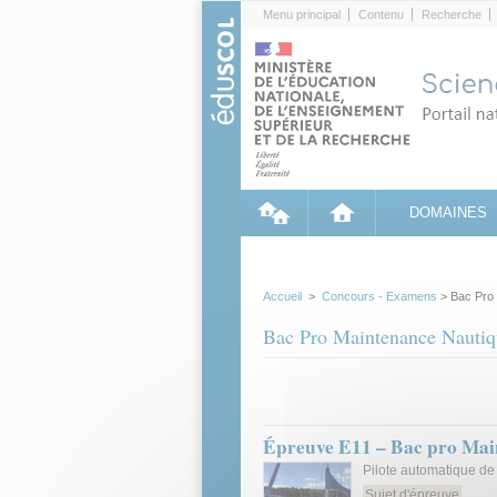
Cookies management panel
Menu principal
Contenu
Recherche
DOMAINES
Accueil
>
Concours - Examens
> Bac Pro 
Bac Pro Maintenance Nautiqu
Épreuve E11 – Bac pro Main
Pilote automatique de v
Sujet d'épreuve