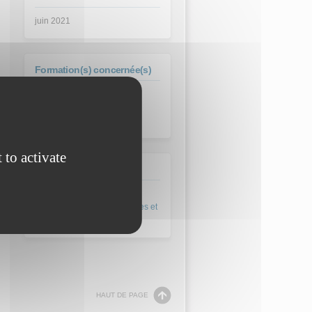
juin 2021
Formation(s) concernée(s)
Bac Pro Maintenance
Nautique
 to activate
Domaine
Maintenance des véhicules et
des matériels
HAUT DE PAGE