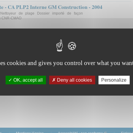
rite - CA PLP2 Interne GM Construction - 2004
 Nettoyeur de plage Dossier importé de façon
 du CNR-CMAO
ses cookies and gives you control over what you want
OK, accept all
Deny all cookies
Personalize