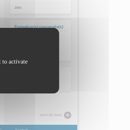
2004
Formation(s) concernée(s)
CAPLP Génie mécanique
CAPLP GM option
construction
 to activate
Domaine
HAUT DE PAGE