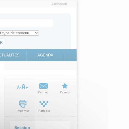
Connexion
e recherche
ch for
ez toute l'information sur le site
education.gouv.fr
CTUALITÉS
AGENDA
(link is
external)
Session