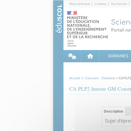
Cookies management panel
Menu principal
Contenu
Recherche
DOMAINES
Accueil
>
Concours - Examens
> CA PLP2 
CA PLP2 Interne GM Constr
Groupe principa
Description
(ong
actif)
Sujet d'épr