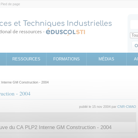
Pied de page
Votr
Sear
Retrouv
RESSOURCES
FORMATIONS
MÉDIAS
A
Interne GM Construction - 2004
uction - 2004
publié le 15 nov 2004 par
CNR-CMAO
l
let
euve du CA PLP2 Interne GM Construction - 2004