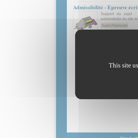
Admissibilité - Epreuve éc
Support du sujet :
automatisée du site
Sujet d'épreuve
This site u