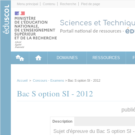
Cookies management panel
Menu principal
Contenu
Recherche
Pied de page
DOMAINES
RESSOURCES
Accueil
>
Concours - Examens
> Bac S option SI - 2012
Bac S option SI - 2012
publi
Groupe principal
Description
(onglet
actif)
Sujet d'épreuve du Bac S option SI 