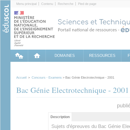
Cookies management panel
Menu principal
Contenu
Recherche
Pied de page
DOMAINES
RESSOURCES
Accueil
>
Concours - Examens
> Bac Génie Electrotechnique - 2001
Bac Génie Electrotechnique - 2001
publi
Groupe principal
Description
(onglet
actif)
Sujets d'épreuves du Bac Génie Ele