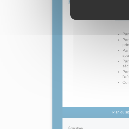
Épreuve CAEA - 2017
Ce
Par
Par
pri
Par
spa
Par
séc
Par
l'a
Cor
Plan du si
Éducation