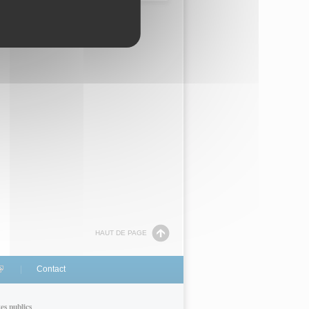
nk is external)
HAUT DE PAGE
link is external)
Contact
tes publics