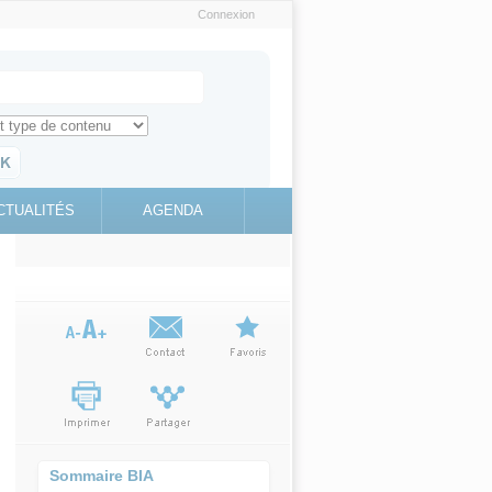
Connexion
e recherche
ch for
ez toute l'information sur le site
education.gouv.fr
CTUALITÉS
AGENDA
(link is
external)
is external)
Sommaire BIA