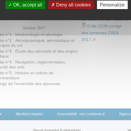
OK, accept all
Deny all cookies
Personalize
rtificat d'Aptitude à l'Enseignement
Ensemble des
Aéronautique
épreuves CAEA - 2017.
(li
Grille QCM corrigé
Session 2017
des épreuves CAEA -
tie n°1 : Météorologie et aérologie.
2017.
(link is external)
tie n°2 : Aérodynamique, aérostatique et
ncipes du vol.
tie n°3 : Étude des aéronefs et des engins
tiaux.
tie n°4 : Navigation, réglementation,
urité des vols.
tie n°5 : Histoire et culture de
éronautique.
rigé de l'ensemble des épreuves.
te
Mentions légales
Accessibilité : non conforme
(link is external)
Sigles
(
Sites de formation et thématiques
Si