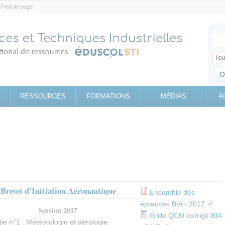
Pied de page
Votr
Sear
Retrouv
RESSOURCES
FORMATIONS
MÉDIAS
A
Brevet d'Initiation Aéronautique
Ensemble des
épreuves BIA - 2017.
(link 
Session 2017
Grille QCM corrigé BIA
tie n°1 : Météorologie et aérologie.