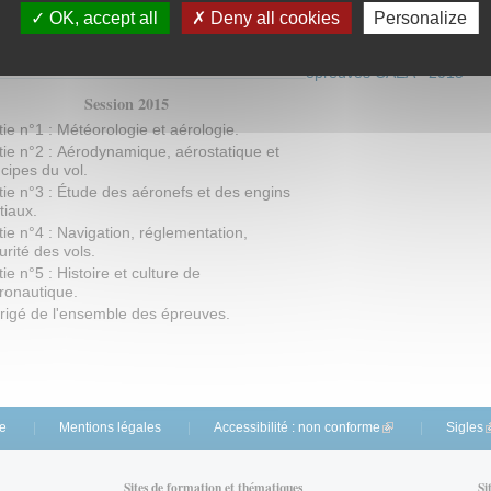
OK, accept all
Deny all cookies
Personalize
rtificat d'Aptitude à l'Enseignement
Ensemble des
Aéronautique
épreuves CAEA - 2015
Session 2015
tie n°1 : Météorologie et aérologie.
tie n°2 : Aérodynamique, aérostatique et
ncipes du vol.
tie n°3 : Étude des aéronefs et des engins
tiaux.
tie n°4 : Navigation, réglementation,
urité des vols.
tie n°5 : Histoire et culture de
éronautique.
rigé de l'ensemble des épreuves.
te
Mentions légales
Accessibilité : non conforme
(link is external)
Sigles
(
Sites de formation et thématiques
Si