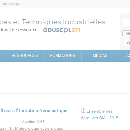
Pied de page
Votr
Sear
Retrouv
RESSOURCES
FORMATIONS
MÉDIAS
A
Brevet d'Initiation Aéronautique
Ensemble des
épreuves BIA - 2015
Session 2015
tie n°1 : Météorologie et aérologie.