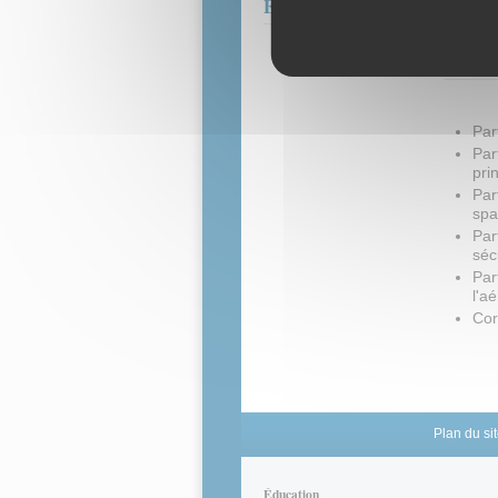
Épreuves CAEA - 2015
Ce
Par
Par
pri
Par
spa
Par
séc
Par
l'a
Cor
Plan du si
Éducation