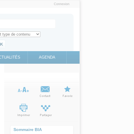
Connexion
e recherche
ch for
ez toute l'information sur le site
education.gouv.fr
CTUALITÉS
AGENDA
(link is
external)
Sommaire BIA