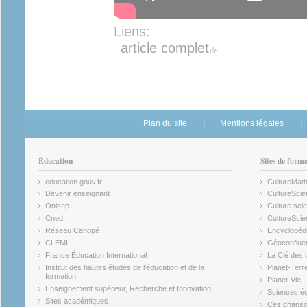
Liens:
(link is external)
article complet
Plan du site
Mentions légales
Éducation
Sites de form
education.gouv.fr
CultureMat
(link is external)
(link is ex
Devenir enseignant
CultureScie
(link is external)
(link is ex
Onisep
Culture scie
(link is external)
Cned
CultureSci
(link is external)
(link is ex
Réseau Canopé
Encyclopédi
(link is external)
(link is ex
CLEMI
Géoconflue
(link is external)
(link is ex
France Éducation International
La Clé des 
(link is external)
(link is ex
Institut des hautes études de l'éducation et de la
Planet-Terr
(link is ex
formation
Planet-Vie
(link is external)
(link is ex
Enseignement supérieur, Recherche et Innovation
Sciences éc
(link is external)
(link is ex
Sites académiques
Ces chansons