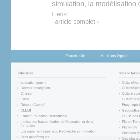
simulation, la modélisation o
Liens:
(link is external)
article complet
Plan du site
Mentions légales
Éducation
Sites de form
education.gouv.fr
CultureMat
(link is external)
(link is ex
Devenir enseignant
CultureScie
(link is external)
(link is ex
Onisep
Culture scie
(link is external)
Cned
CultureSci
(link is external)
(link is ex
Réseau Canopé
Encyclopédi
(link is external)
(link is ex
CLEMI
Géoconflue
(link is external)
(link is ex
France Éducation International
La Clé des 
(link is external)
(link is ex
Institut des hautes études de l'éducation et de la
Planet-Terr
(link is ex
formation
Planet-Vie
(link is external)
(link is ex
Enseignement supérieur, Recherche et Innovation
Sciences éc
(link is external)
(link is ex
Sites académiques
Ces chansons