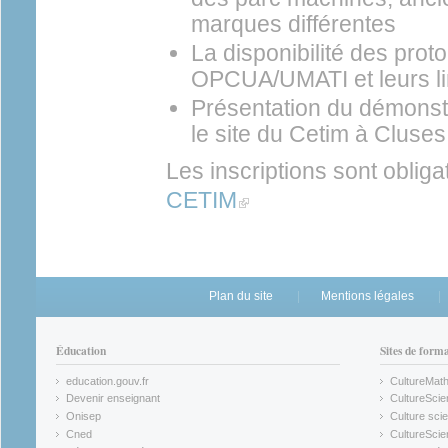
marques différentes
La disponibilité des pro
OPCUA/UMATI et leurs l
Présentation du démonstr
le site du Cetim à Cluses
Les inscriptions sont obligat
CETIM
(link is external)
Plan du site
Mentions légales
Éducation
Sites de form
education.gouv.fr
CultureMat
(link is external)
(link is ex
Devenir enseignant
CultureScie
(link is external)
(link is ex
Onisep
Culture scie
(link is external)
Cned
CultureSci
(link is external)
(link is ex