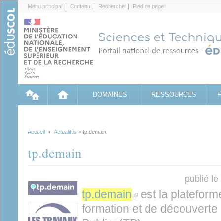
Cookies management panel
Menu principal
Contenu
Recherche
Pied de page
DOMAINES
RESSOURCES
Accueil
>
Actualités
> tp.demain
tp.demain
publié l
tp.demain
(link is external)
est la platefor
formation et de découverte