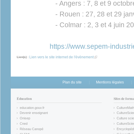
- Angers : 7, 8 et 9 octob
- Rouen : 27, 28 et 29 ja
- Colmar : 2, 3 et 4 juin 2
https://www.sepem-industr
Lien vers le site internet de l'évènement
(link is external)
Lien(s) :
Plan du site
Mentions légales
Éducation
Sites de form
education.gouv.fr
CultureMat
(link is external)
(link is ex
Devenir enseignant
CultureScie
(link is external)
(link is ex
Onisep
Culture scie
(link is external)
Cned
CultureSci
(link is external)
(link is ex
Réseau Canopé
Encyclopédi
(link is external)
(link is ex