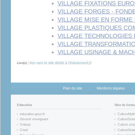
VILLAGE FIXATIONS EUR
VILLAGE FORGES - FOND
VILLAGE MISE EN FORME
VILLAGE PLASTIQUES CO
VILLAGE TECHNOLOGIES
VILLAGE TRANSFORMATIO
VILLAGE USINAGE & MAC
lien vers le site dédié à l'évènement
(link is external)
Lien(s) :
Plan du site
Mentions légales
Éducation
Sites de form
education.gouv.fr
CultureMat
(link is external)
(link is ex
Devenir enseignant
CultureScie
(link is external)
(link is ex
Onisep
Culture scie
(link is external)
Cned
CultureSci
(link is external)
(link is ex