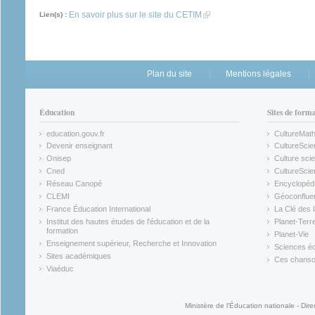
En savoir plus sur le site du CETIM
(link is external)
Lien(s) :
Plan du site
Mentions légales
Éducation
Sites de form
education.gouv.fr
CultureMat
(link is external)
(link is ex
Devenir enseignant
CultureScie
(link is external)
(link is ex
Onisep
Culture scie
(link is external)
Cned
CultureSci
(link is external)
(link is ex
Réseau Canopé
Encyclopédi
(link is external)
(link is ex
CLEMI
Géoconflue
(link is external)
(link is ex
France Éducation International
La Clé des 
(link is external)
(link is ex
Institut des hautes études de l'éducation et de la
Planet-Terr
(link is ex
formation
Planet-Vie
(link is external)
(link is ex
Enseignement supérieur, Recherche et Innovation
Sciences éc
(link is external)
(link is ex
Sites académiques
Ces chansons
(link is external)
(link is ex
Viaéduc
(link is external)
Ministère de l'Éducation nationale - Dire