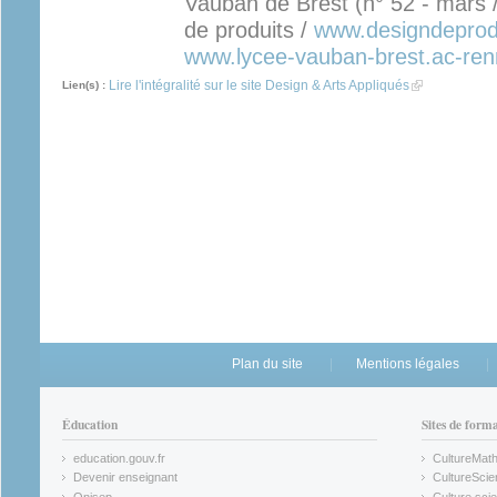
Vauban de Brest (n° 52 - mars /
de produits /
www.designdeprodu
www.lycee-vauban-brest.ac-ren
Lire l'intégralité sur le site Design & Arts Appliqués
(link is externa
Lien(s) :
Plan du site
Mentions légales
Éducation
Sites de form
education.gouv.fr
CultureMat
(link is external)
(link is ex
Devenir enseignant
CultureScie
(link is external)
(link is ex