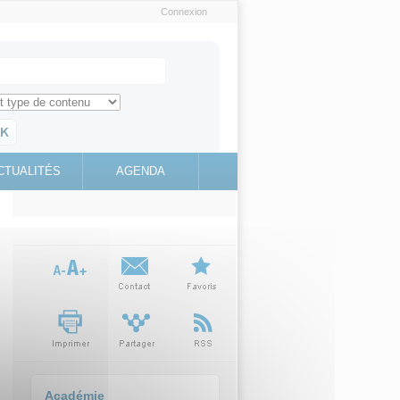
Connexion
e recherche
ch for
ez toute l'information sur le site
education.gouv.fr
CTUALITÉS
AGENDA
(link is
external)
Académie