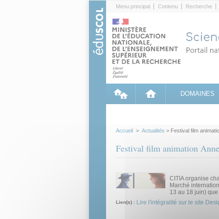
Cookies management panel
Menu principal
Contenu
Recherche
DOMAINES
Accueil
>
Actualités
> Festival film animat
Festival film animation Ann
CITIA organise cha
Marché internation
13 au 18 juin) que
Lire l'intégralité sur le site De
Lien(s) :