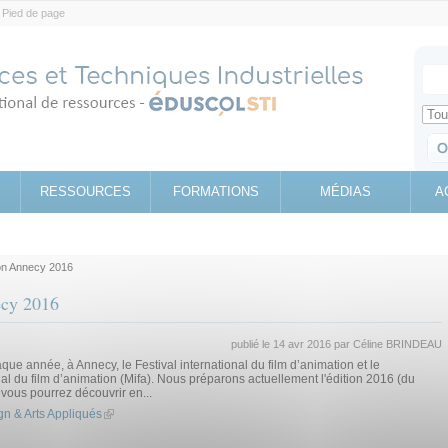
Pied de page
Votr
Sear
Retrouv
RESSOURCES
FORMATIONS
MÉDIAS
A
ion Annecy 2016
ecy 2016
publié le 14 avr 2016 par
Céline BRINDEAU
que année, à Annecy, le Festival international du film d’animation et le
al du film d’animation (Mifa). Nous préparons actuellement l'édition 2016 (du
 vous pourrez découvrir en...
sign & Arts Appliqués
(link is external)