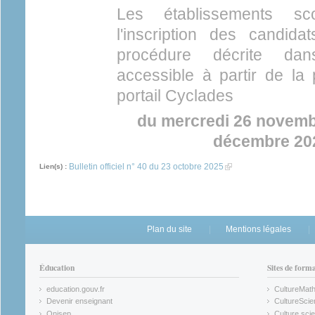
Les établissements sc
l'inscription des candid
procédure décrite dan
accessible à partir de la 
portail Cyclades
du mercredi 26 novemb
décembre 202
Bulletin officiel n° 40 du 23 octobre 2025
(link is external)
Lien(s) :
Plan du site
Mentions légales
Éducation
Sites de form
education.gouv.fr
CultureMat
(link is external)
(link is ex
Devenir enseignant
CultureScie
(link is external)
(link is ex
Onisep
Culture scie