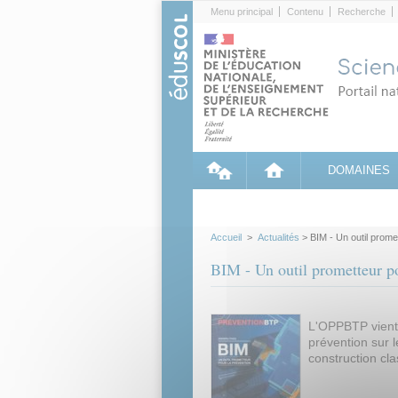
Cookies management panel
Menu principal
Contenu
Recherche
DOMAINES
Accueil
>
Actualités
> BIM - Un outil prome
BIM - Un outil prometteur po
L'OPPBTP vient 
prévention sur 
construction cla