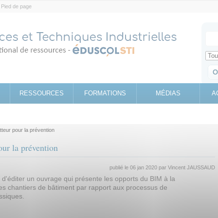
Pied de page
Votr
Sear
Retrouv
RESSOURCES
FORMATIONS
MÉDIAS
A
tteur pour la prévention
ur la prévention
publié le 06 jan 2020 par
Vincent JAUSSAUD
d'éditer un ouvrage qui présente les opports du BIM à la
les chantiers de bâtiment par rapport aux processus de
ssiques.