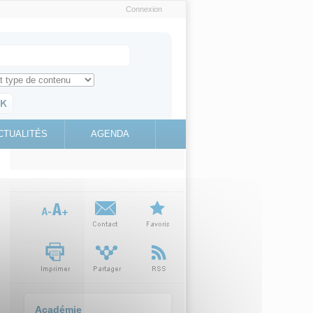
Connexion
e recherche
ch for
ez toute l'information sur le site
education.gouv.fr
CTUALITÉS
AGENDA
(link is
external)
Académie