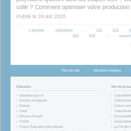
colle ? Comment optimiser votre production 
Publié le
24 avr 2015
Pages
« premier
‹ précédent
…
211
212
2
218
219
…
suivant 
Plan du site
Mentions légales
Éducation
Sites de form
education.gouv.fr
CultureMat
(link is external)
(link is ex
Devenir enseignant
CultureScie
(link is external)
(link is ex
Onisep
Culture scie
(link is external)
Cned
CultureSci
(link is external)
(link is ex
Réseau Canopé
Encyclopédi
(link is external)
(link is ex
CLEMI
Géoconflue
(link is external)
(link is ex
France Éducation International
La Clé des 
(link is external)
(link is ex