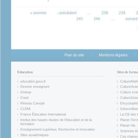
Pages
« premier
‹ précédent
…
238
239
245
246
…
suivant 
Plan du site
Mentions légales
Éducation
Sites de form
education.gouv.fr
CultureMat
(link is external)
(link is ex
Devenir enseignant
CultureScie
(link is external)
(link is ex
Onisep
Culture scie
(link is external)
Cned
CultureSci
(link is external)
(link is ex
Réseau Canopé
Encyclopédi
(link is external)
(link is ex
CLEMI
Géoconflue
(link is external)
(link is ex
France Éducation International
La Clé des 
(link is external)
(link is ex
Institut des hautes études de l'éducation et de la
Planet-Terr
(link is ex
formation
Planet-Vie
(link is external)
(link is ex
Enseignement supérieur, Recherche et Innovation
Sciences éc
(link is external)
(link is ex
Sites académiques
Ces chansons