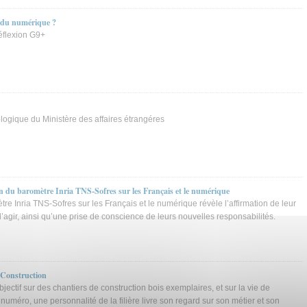
s du numérique ?
éflexion G9+
ologique du Ministère des affaires étrangéres
on du baromètre Inria TNS-Sofres sur les Français et le numérique
e Inria TNS-Sofres sur les Français et le numérique révèle l’affirmation de leur
d’agir, ainsi qu’une prise de conscience de leurs nouvelles responsabilités.
s Construction
objectif sur des chantiers de construction bois exemplaires, et sur la vie de
 numéro, une personnalité de la filière livre son regard sur son métier et son