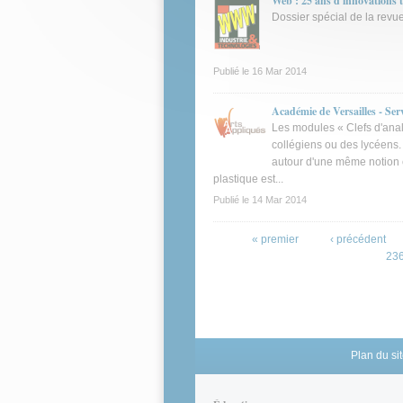
Web : 25 ans d'innovations 
Dossier spécial de la revu
Publié le
16 Mar 2014
Académie de Versailles - Se
Les modules « Clefs d'anal
collégiens ou des lycéens.
autour d'une même notion e
plastique est...
Publié le
14 Mar 2014
Pages
« premier
‹ précédent
23
Plan du si