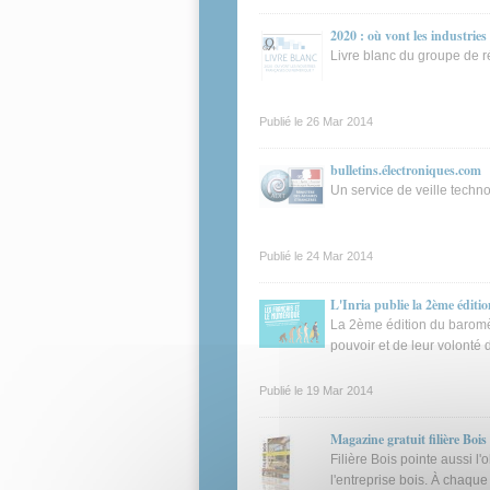
2020 : où vont les industrie
Livre blanc du groupe de r
Publié le
26 Mar 2014
bulletins.électroniques.com
Un service de veille techn
Publié le
24 Mar 2014
L'Inria publie la 2ème éditi
La 2ème édition du baromètr
pouvoir et de leur volonté 
Publié le
19 Mar 2014
Magazine gratuit filière Boi
Filière Bois pointe aussi l'
l'entreprise bois. À chaque