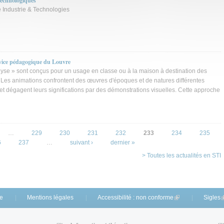
technologiques
e Industrie & Technologies
rvice pédagogique du Louvre
yse » sont conçus pour un usage en classe ou à la maison à destination des
 Les animations confrontent des œuvres d'époques et de natures différentes
t dégagent leurs significations par des démonstrations visuelles. Cette approche
…
229
230
231
232
233
234
235
6
237
…
suivant ›
dernier »
> Toutes les actualités en STI
te
Mentions légales
Accessibilité : non conforme
(link is external)
Sigles
(