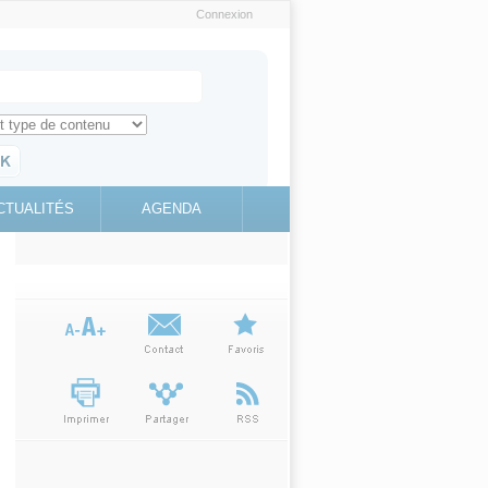
Connexion
e recherche
ch for
ez toute l'information sur le site
education.gouv.fr
CTUALITÉS
AGENDA
(link is
external)