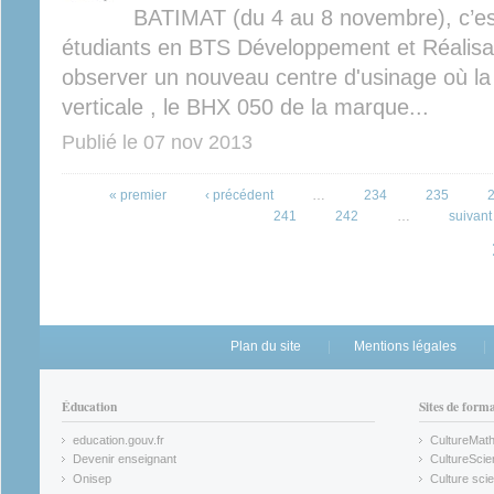
BATIMAT (du 4 au 8 novembre), c’es
étudiants en BTS Développement et Réalisa
observer un nouveau centre d'usinage où la 
verticale , le BHX 050 de la marque...
Publié le
07 nov 2013
Pages
« premier
‹ précédent
…
234
235
241
242
…
suivant 
Plan du site
Mentions légales
Éducation
Sites de form
education.gouv.fr
CultureMat
(link is external)
(link is ex
Devenir enseignant
CultureScie
(link is external)
(link is ex
Onisep
Culture scie
(link is external)