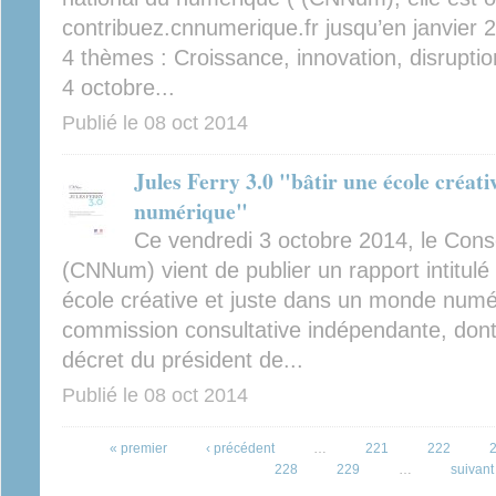
contribuez.cnnumerique.fr jusqu’en janvier 2
4 thèmes : Croissance, innovation, disruptio
4 octobre...
Publié le
08 oct 2014
Jules Ferry 3.0 "bâtir une école créat
numérique"
Ce vendredi 3 octobre 2014, le Cons
(CNNum) vient de publier un rapport intitulé 
école créative et juste dans un monde num
commission consultative indépendante, dont 
décret du président de...
Publié le
08 oct 2014
Pages
« premier
‹ précédent
…
221
222
228
229
…
suivant 