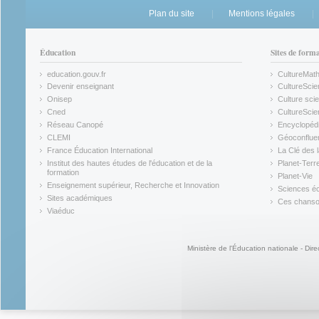
Plan du site
Mentions légales
Éducation
Sites de form
education.gouv.fr
CultureMat
(link is external)
(link is ex
Devenir enseignant
CultureScie
(link is external)
(link is ex
Onisep
Culture scie
(link is external)
Cned
CultureSci
(link is external)
(link is ex
Réseau Canopé
Encyclopédi
(link is external)
(link is ex
CLEMI
Géoconflue
(link is external)
(link is ex
France Éducation International
La Clé des 
(link is external)
(link is ex
Institut des hautes études de l'éducation et de la
Planet-Terr
(link is ex
formation
Planet-Vie
(link is external)
(link is ex
Enseignement supérieur, Recherche et Innovation
Sciences éc
(link is external)
(link is ex
Sites académiques
Ces chansons
(link is external)
(link is ex
Viaéduc
(link is external)
Ministère de l'Éducation nationale - Dire