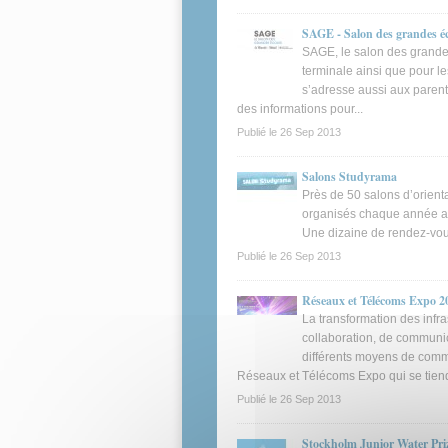
SAGE - Salon des grandes éc
SAGE, le salon des grandes
terminale ainsi que pour l
s’adresse aussi aux parent
des informations pour...
Publié le
26 Sep 2013
Salons Studyrama
Près de 50 salons d’orienta
organisés chaque année afi
Une dizaine de rendez-vous
Publié le
26 Sep 2013
Réseaux et Télécoms Expo 2
La transformation des infr
collaboration, de communi
différents moyens de commu
Réseaux et Télécoms Expo qui se tiendr
Publié le
26 Sep 2013
Stockholm Junior Water Prize