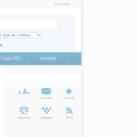
Connexion
e recherche
ch for
ez toute l'information sur le site
education.gouv.fr
CTUALITÉS
AGENDA
(link is
external)