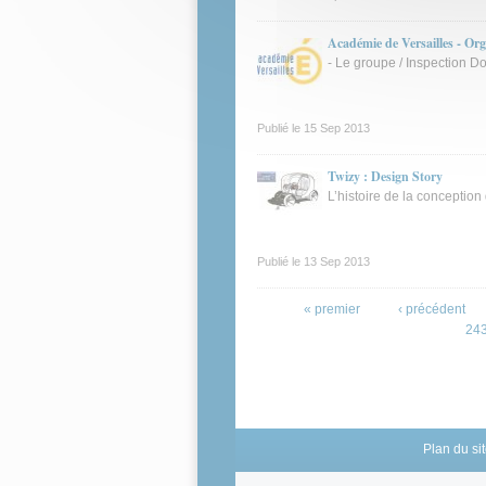
Académie de Versailles - O
- Le groupe / Inspection D
Publié le
15 Sep 2013
Twizy : Design Story
L’histoire de la conception
Publié le
13 Sep 2013
Pages
« premier
‹ précédent
24
Plan du si