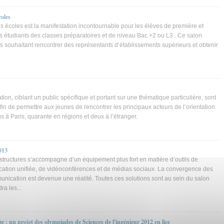
oles
 écoles est la manifestation incontournable pour les élèves de première et
es étudiants des classes préparatoires et de niveau Bac +2 ou L3 . Ce salon
s souhaitant rencontrer des représentants d’établissements supérieurs et obtenir
tion, ciblant un public spécifique et portant sur une thématique particulière, sont
n de permettre aux jeunes de rencontrer les principaux acteurs de l’orientation.
 à Paris, quarante en régions et deux à l’étranger.
013
astructures s’accompagne d’un équipement plus fort en matière d’outils de
cation unifiée, de vidéoconférences et de médias sociaux. La convergence des
nication est devenue une réalité. Toutes ces solutions sont au sein du salon
a les...
 : un projet des olympiades de Sciences de l'ingénieur 2012 en lice