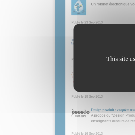
Un robinet électronique vo
Publié le
23 Sep 2013
Académie de Versailles - Let
- Le groupe Dossier import
This site u
Publié le
19 Sep 2013
Le Site du Zéro devient Op
Le Site du Zéro accélère 
Publié le
18 Sep 2013
Design produit : enquête usa
A propos du "Design Produ
enseignants auteurs de re
Publié le
16 Sep 2013