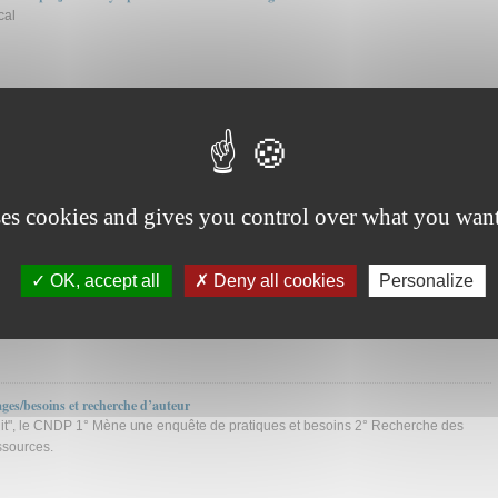
cal
tre de rentrée STI 2013
é de façon automatisée du site STI de l'académie de Versailles
ses cookies and gives you control over what you want
enClassrooms
OK, accept all
Deny all cookies
Personalize
son développement dans l’e-Education (MOOC)
ges/besoins et recherche d’auteur
it", le CNDP 1° Mène une enquête de pratiques et besoins 2° Recherche des
ssources.