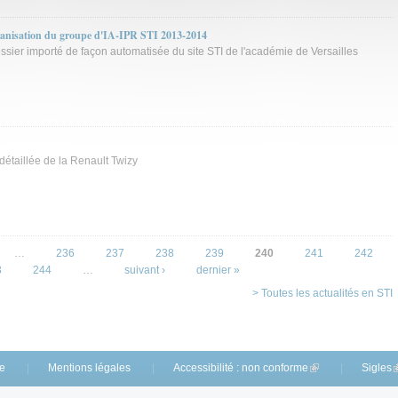
rganisation du groupe d'IA-IPR STI 2013-2014
ossier importé de façon automatisée du site STI de l'académie de Versailles
 détaillée de la Renault Twizy
…
236
237
238
239
240
241
242
3
244
…
suivant ›
dernier »
> Toutes les actualités en STI
te
Mentions légales
Accessibilité : non conforme
(link is external)
Sigles
(